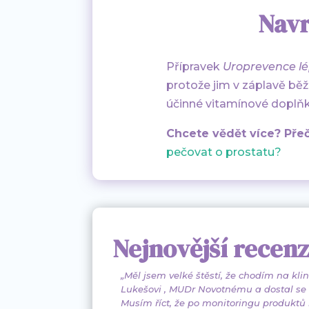
Navr
Přípravek
Uroprevence l
protože jim v záplavě běž
účinné vitamínové doplňky 
Chcete vědět více? Přeč
pečovat o prostatu?
Nejnovější recen
„
Měl jsem velké štěstí, že chodím na k
Lukešovi , MUDr Novotnému a dostal se
Musím říct, že po monitoringu produktů na