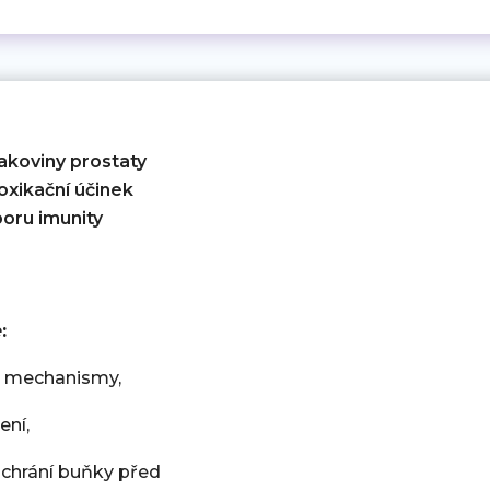
byla:
je:
mno
4194 Kč.
3495 Kč.
 rakoviny prostaty
toxikační účinek
oru imunity
e
:
vé mechanismy,
ení,
 ochrání buňky před