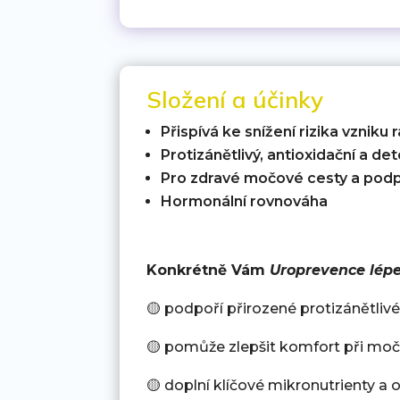
Složení a účinky
Přispívá ke snížení rizika vzniku
Protizánětlivý, antioxidační a de
Pro zdravé močové cesty a podp
Hormonální rovnováha
Konkrétně Vám
Uroprevence lép
🟡 podpoří přirozené protizánětli
🟡 pomůže zlepšit komfort při moč
🟡 doplní klíčové mikronutrienty a