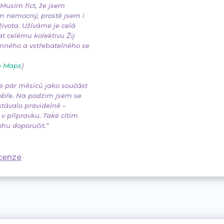
Musím říct, že jsem
em nemocný, prostě jsem i
života. Užíváme je celá
at celému kolektivu Žij
inného a vstřebatelného se
e Maps
)
e pár měsíců jako součást
dobře. Na podzim jsem se
stávalo pravidelně –
 přípravku. Také cítím
hu doporučit.“
ecenze