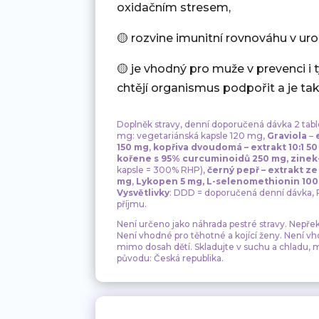
oxidačním stresem,
🟡 rozvine imunitní rovnováhu v urog
🟡 je vhodný pro muže v prevenci i ty
chtějí organismus podpořit a je ta
Doplněk stravy, denní doporučená dávka 2 tabl
mg: vegetariánská kapsle 120 mg,
Graviola
–
e
150 mg
,
kopřiva dvoudomá – extrakt 10:1 5
kořene s 95% curcuminoidů
250 mg,
zinek
kapsle = 300% RHP),
černý pepř – extrakt ze
mg
,
Lykopen
5 mg,
L-selenomethionin 100
Vysvětlivky
: DDD = doporučená denní dávka, 
příjmu.
Není určeno jako náhrada pestré stravy. Nepř
Není vhodné pro těhotné a kojící ženy. Není v
mimo dosah dětí. Skladujte v suchu a chladu,
původu: Česká republika.