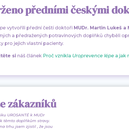
ženo předními českými do
épe
vytvořili přední čeští doktoři
MUDr. Martin Lukeš a
ných a předražených potravinových doplňků chyběli opra
pro jejich vlastní pacienty.
těte si
náš článek
Proč vznikla
Uroprevence lépe
a jak
ze zákazníků
liniku UROSANTÉ k MUDr
 k těmto doplňkům stravy.
 trhu jsem zjistil , že jsou