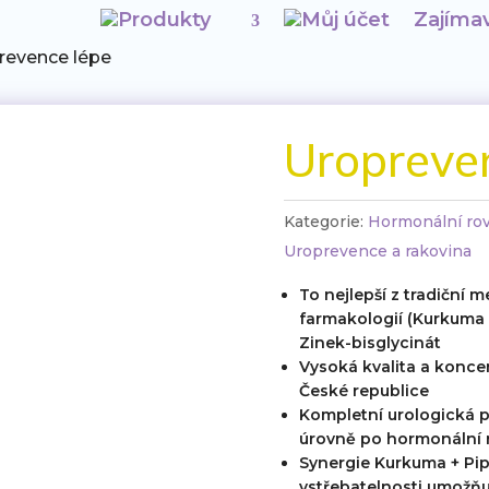
Produkty
Můj účet
Zajímav
revence lépe
Uropreve
Kategorie:
Hormonální ro
Uroprevence a rakovina
To nejlepší z tradiční 
farmakologií (Kurkuma 
Zinek-bisglycinát
Vysoká kvalita a koncen
České republice
Kompletní urologická 
úrovně po hormonální
Synergie Kurkuma + Pip
vstřebatelnosti umožňu