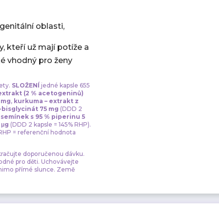
enitální oblasti,
, kteří už mají potíže a
ké vhodný pro ženy
ety.
SLOŽENÍ
jedné kapsle 655
xtrakt (2 % acetogeninů)
0 mg
,
kurkuma – extrakt z
-bisglycinát 75 mg
(DDD 2
 semínek s 95 % piperinu 5
 μg
(DDD 2 kapsle = 145% RHP).
RHP = referenční hodnota
ekračujte doporučenou dávku.
hodné pro děti. Uchovávejte
 mimo přímé slunce. Země