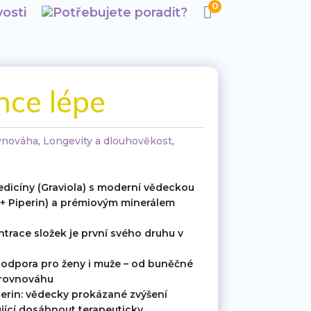
0

osti
Potřebujete poradit?
nce lépe
vnováha
,
Longevity a dlouhověkost
,
medicíny (Graviola) s moderní vědeckou
+ Piperin) a prémiovým minerálem
trace složek je první svého druhu v
podpora pro ženy i muže – od buněčné
 rovnováhu
erin: vědecky prokázané zvýšení
jící dosáhnout terapeuticky