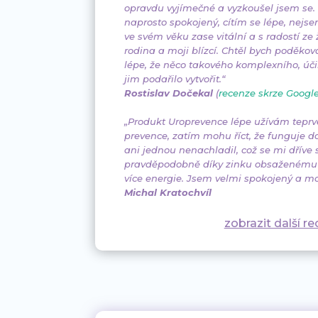
opravdu vyjímečné a vyzkoušel jsem se. 
naprosto spokojený, cítím se lépe, nejs
ve svém věku zase vitální a s radostí ze 
rodina a moji blízcí. Chtěl bych poděkov
lépe, že něco takového komplexního, úč
jim podařilo vytvořit.“
Rostislav Dočekal
(
recenze skrze Googl
„Produkt Uroprevence lépe užívám teprv
prevence, zatím mohu říct, že funguje 
ani jednou nenachladil, což se mi dříve 
pravděpodobně díky zinku obsaženému v
více energie. Jsem velmi spokojený a mo
Michal Kratochvíl
zobrazit další r