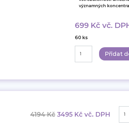
významných koncentra
699
Kč
vč. DP
60 ks
Uroprevence
Přidat 
lépe
množství
Uro
Původní
Aktuální
4194
Kč
3495
Kč
vč. DPH
lépe
cena
cena
5+1