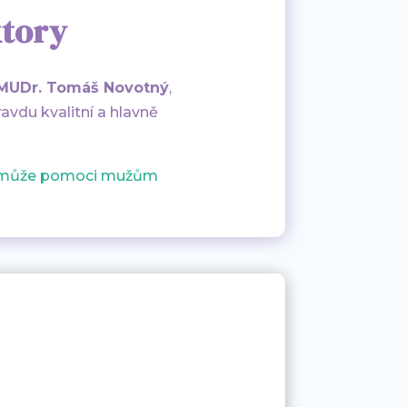
ktory
 MUDr. Tomáš Novotný
,
vdu kvalitní a hlavně
 může pomoci mužům