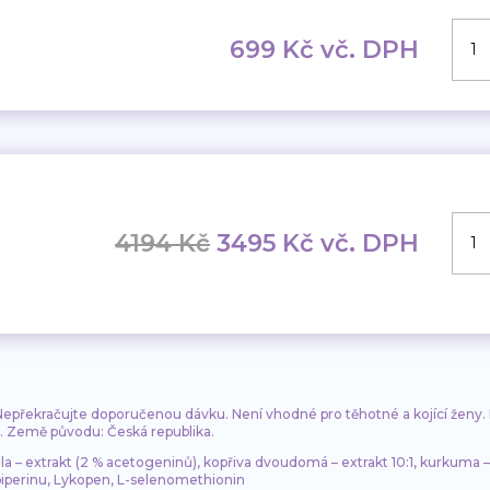
Uro
699
Kč
vč. DPH
lépe
mno
Uro
Původní
Aktuální
4194
Kč
3495
Kč
vč. DPH
lépe
cena
cena
5+1
byla:
je:
mno
4194 Kč.
3495 Kč.
 Nepřekračujte doporučenou dávku. Není vhodné pro těhotné a kojící ženy
e. Země původu: Česká republika.
ola – extrakt (2 % acetogeninů), kopřiva dvoudomá – extrakt 10:1, kurkuma 
 piperinu, Lykopen, L-selenomethionin