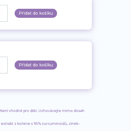
prevence
Přidat do košíku
žství
prevence
Přidat do košíku
žství
. Není vhodné pro děti. Uchovávejte mimo dosah
– extrakt z kořene s 95% curcuminoidů, zinek-