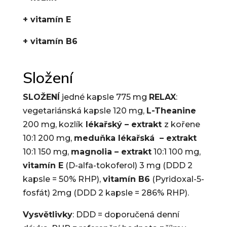
+ vitamín E
+ vitamín B6
Složení
SLOŽENÍ
jedné kapsle 775 mg
RELAX
:
vegetariánská kapsle 120 mg,
L-Theanine
200 mg, kozlík
lékařský – extrakt
z kořene
10:1 200 mg,
meduňka lékařská
– extrakt
10:1 150 mg,
magnolia – extrakt
10:1 100 mg,
vitamín E
(D-alfa-tokoferol) 3 mg (DDD 2
kapsle = 50% RHP),
vitamín B6
(Pyridoxal-5-
fosfát) 2mg (DDD 2 kapsle = 286% RHP).
Vysvětlivky
: DDD = doporučená denní