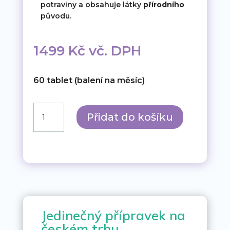
potraviny a obsahuje látky
přírodního
původu.
1499
Kč
vč. DPH
60 tablet (balení na měsíc)
Energie
Přidat do košíku
lépe.
NMN.
99
%
množství
Jedinečný přípravek na
českém trhu