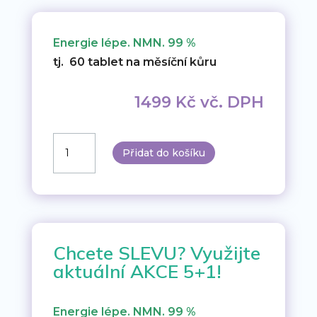
Energie lépe. NMN. 99 %
tj. 60 tablet na měsíční kůru
1499
Kč
vč. DPH
Energie
Přidat do košíku
lépe.
NMN.
99
%
množství
Chcete SLEVU? Využijte
aktuální AKCE 5+1!
Energie lépe. NMN. 99 %