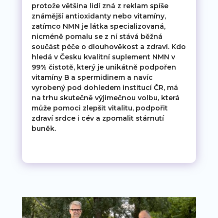
protože většina lidí zná z reklam spíše
známější antioxidanty nebo vitamíny,
zatímco NMN je látka specializovaná,
nicméně pomalu se z ní stává běžná
součást péče o dlouhověkost a zdraví. Kdo
hledá v Česku kvalitní suplement NMN v
99% čistotě, který je unikátně podpořen
vitamíny B a spermidinem a navíc
vyrobený pod dohledem institucí ČR, má
na trhu skutečně výjimečnou volbu, která
může pomoci zlepšit vitalitu, podpořit
zdraví srdce i cév a zpomalit stárnutí
buněk.