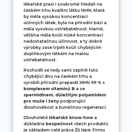
lékařské praxi i soukromě hledali na
českém trhu kvalitní látku NMN, která
by měla vysokou koncentraci
účinných látek, byla na přírodní bázi a
měla vysokou vstřebatelnost. Marně,
většina měla kvůli nízké koncentraci
nedostatečnou účinnost, a ty dobré
výrobky zase trpěli kvůli chybějícím
doplňkovým látkám na malou
vstřebatelnost.
Rozhodli se tedy sami zaplnit tuto
chybějící díru na českém trhu a
vyrobili přírodní preparát NMN 99 %
s
komplexem vitamínů
B
a se
spermidinem, důležitým
polyamidem
pro muže i ženy
podporující
dlouhověkost a buněčnou regeneraci.
Dlouholeté
lékařské know-how
a
důkladná
bezpečnost
všech produktů
je základem celé práce Žij lépe. Firmu