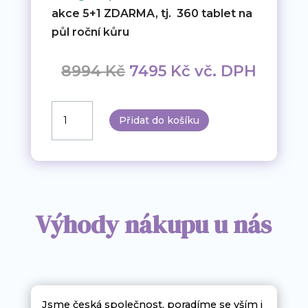
akce 5+1 ZDARMA, tj. 360 tablet na
půl roční kůru
Původní
Aktuální
8994
Kč
7495
Kč
vč. DPH
cena
cena
byla:
je:
Energie
Přidat do košíku
8994 Kč.
7495 Kč.
lépe.
NMN.
99
%
5+1
Výhody nákupu u nás
množství
Jsme česká společnost, poradíme se vším i