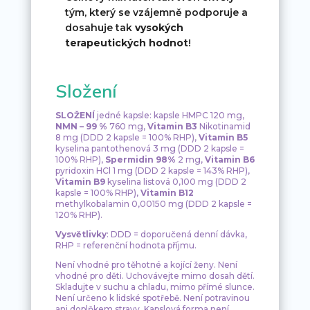
tým, který se vzájemně podporuje a
dosahuje tak
vysokých
terapeutických hodnot
!
Složení
SLOŽENÍ
jedné kapsle: kapsle HMPC 120 mg,
NMN – 99 %
760 mg,
Vitamin B3
Nikotinamid
8 mg (DDD 2 kapsle = 100% RHP),
Vitamin B5
kyselina pantothenová 3 mg (DDD 2 kapsle =
100% RHP),
Spermidin
98%
2 mg,
Vitamin B6
pyridoxin HCl 1 mg (DDD 2 kapsle = 143% RHP),
Vitamin B9
kyselina listová 0,100 mg (DDD 2
kapsle = 100% RHP),
Vitamin B12
methylkobalamin 0,00150 mg (DDD 2 kapsle =
120% RHP).
Vysvětlivky
: DDD = doporučená denní dávka,
RHP = referenční hodnota příjmu.
Není vhodné pro těhotné a kojící ženy. Není
vhodné pro děti. Uchovávejte mimo dosah dětí.
Skladujte v suchu a chladu, mimo přímé slunce.
Není určeno k lidské spotřebě. Není potravinou
ani doplňkem stravy. Kapslová forma není