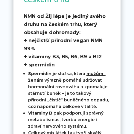
NMN od Žij lépe je jediný svého
druhu na českém trhu, který
obsahuje dohromady:
+ nejčistší přírodní vegan NMN
99%
+ vitamíny B3, B5, B6, B9 a B12
+ spermidin
Spermidin
je složka, která
mužům
i
ženám
výrazně pomáhá udržovat
hormonální rovnováhu a zpomaluje
stárnutí buněk – je to takový
přírodní „čistič“ buněčného odpadu,
což napomáhá celkové vitalitě.
Vitaminy B
pak podporují správný
metabolismus, tvorbu energie i
zdraví nervového systému.
Celkový mix látek tak
tvoří skvělý