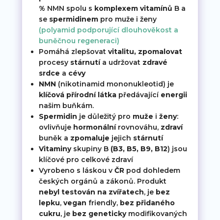
% NMN spolu s
komplexem vitamínů
B a
se
spermidinem
pro muže i ženy
(polyamid podporující dlouhověkost a
buněčnou regeneraci)
Pomáhá zlepšovat
vitalitu, zpomalovat
procesy
stárnutí
a udržovat
zdravé
srdce
a
cévy
NMN
(nikotinamid mononukleotid) je
klíčová přírodní látka
předávající
energii
našim buňkám.
Spermidin
je důležitý pro
muže
i
ženy
:
ovlivňuje
hormonální
rovnováhu,
zdraví
buněk a
zpomaluje
jejich
stárnutí
Vitaminy
skupiny B
(B3, B5, B9, B12
) jsou
klíčové pro celkové zdraví
Vyrobeno s láskou v
ČR
pod dohledem
českých orgánů a zákonů. Produkt
nebyl testován na zvířatech
, je
bez
lepku
,
vegan
friendly,
bez
přidaného
cukru
, je
bez
geneticky
modifikovaných