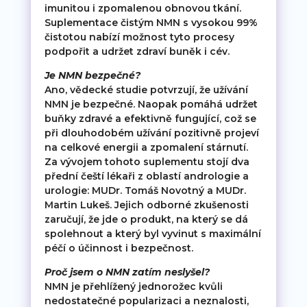
imunitou i zpomalenou obnovou tkání.
Suplementace čistým NMN s vysokou 99%
čistotou nabízí možnost tyto procesy
podpořit a udržet zdraví buněk i cév.
Je NMN bezpečné?
Ano, vědecké studie potvrzují, že užívání
NMN je bezpečné. Naopak pomáhá udržet
buňky zdravé a efektivně fungující, což se
při dlouhodobém užívání pozitivně projeví
na celkové energii a zpomalení stárnutí.
Za vývojem tohoto suplementu stojí dva
přední čeští lékaři z oblastí andrologie a
urologie: MUDr. Tomáš Novotný a MUDr.
Martin Lukeš. Jejich odborné zkušenosti
zaručují, že jde o produkt, na který se dá
spolehnout a který byl vyvinut s maximální
péčí o účinnost i bezpečnost.
Proč jsem o NMN zatím neslyšel?
NMN je přehlížený jednorožec kvůli
nedostatečné popularizaci a neznalosti,