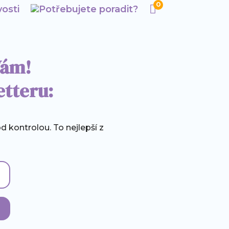
0

osti
Potřebujete poradit?
Vám!
etteru:
d kontrolou. To nejlepší z