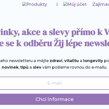
Produkty
Můj účet
Zajímav
inky, akce a slevy přímo k 
e se k odběru Žij lépe newsl
ašeho newsletteru a mějte
zdraví
,
vitalitu
a
longevity
po
novinek
,
tipů
a
slev
vám pošleme rovnou do e-mailu.
Chci informace