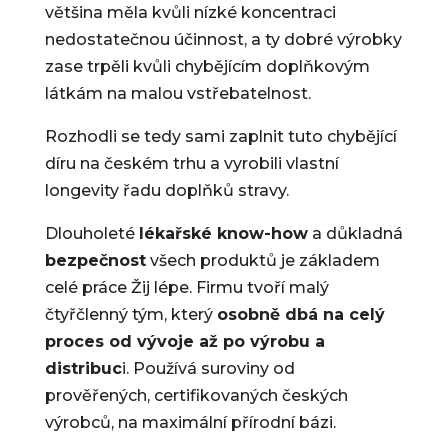
většina měla kvůli nízké koncentraci
nedostatečnou účinnost, a ty dobré výrobky
zase trpěli kvůli chybějícím doplňkovým
látkám na malou vstřebatelnost.
Rozhodli se tedy sami zaplnit tuto chybějící
díru na českém trhu a vyrobili vlastní
longevity řadu doplňků stravy.
Dlouholeté
lékařské know-how
a důkladná
bezpečnost
všech produktů je základem
celé práce Žij lépe. Firmu tvoří malý
čtyřčlenný tým, který
osobně dbá na celý
proces od vývoje až po výrobu a
distribuc
i. Používá suroviny od
prověřených, certifikovaných českých
výrobců, na maximální přírodní bázi.