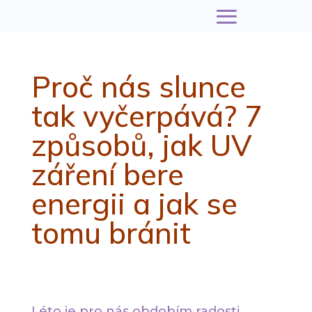
Proč nás slunce
tak vyčerpává? 7
způsobů, jak UV
záření bere
energii a jak se
tomu bránit
Léto je pro nás obdobím radosti,