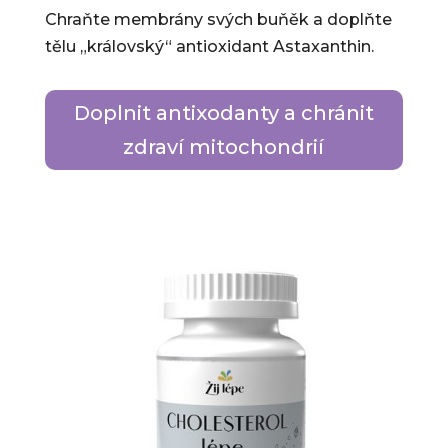
Chraňte membrány svých buňěk a doplňte
tělu „královský“ antioxidant Astaxanthin.
Doplnit antixodanty a chránit
zdraví mitochondrií