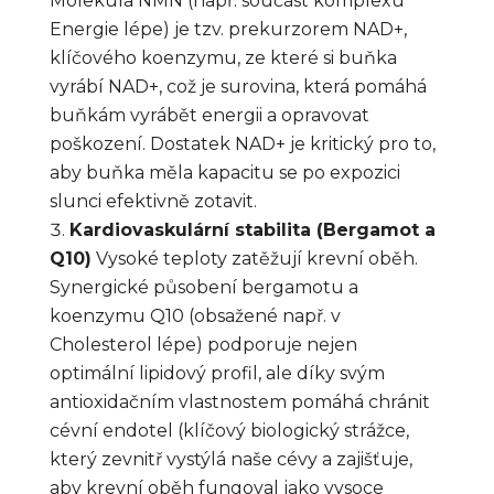
Molekula NMN (např. součást komplexu
Energie lépe) je tzv. prekurzorem NAD+,
klíčového koenzymu, ze které si buňka
vyrábí NAD+, což je surovina, která pomáhá
buňkám vyrábět energii a opravovat
poškození. Dostatek NAD+ je kritický pro to,
aby buňka měla kapacitu se po expozici
slunci efektivně zotavit.
Kardiovaskulární stabilita (Bergamot a
Q10)
Vysoké teploty zatěžují krevní oběh.
Synergické působení bergamotu a
koenzymu Q10 (obsažené např. v
Cholesterol lépe) podporuje nejen
optimální lipidový profil, ale díky svým
antioxidačním vlastnostem pomáhá chránit
cévní endotel (klíčový biologický strážce,
který zevnitř vystýlá naše cévy a zajišťuje,
aby krevní oběh fungoval jako vysoce