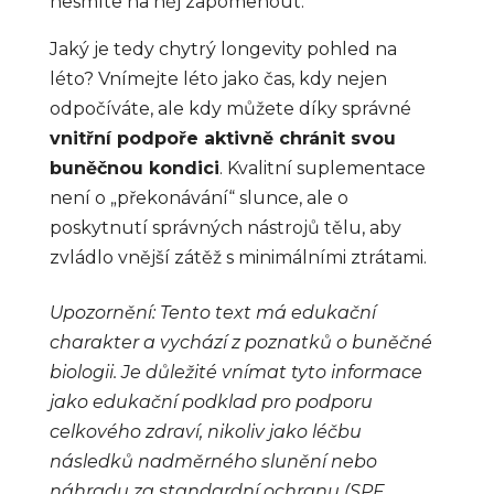
nesmíte na něj zapomenout.
Jaký je tedy chytrý longevity pohled na
léto? Vnímejte léto jako čas, kdy nejen
odpočíváte, ale kdy můžete díky správné
vnitřní podpoře aktivně chránit svou
buněčnou kondici
. Kvalitní suplementace
není o „překonávání“ slunce, ale o
poskytnutí správných nástrojů tělu, aby
zvládlo vnější zátěž s minimálními ztrátami.
Upozornění: Tento text má edukační
charakter a vychází z poznatků o buněčné
biologii. Je důležité vnímat tyto informace
jako edukační podklad pro podporu
celkového zdraví, nikoliv jako léčbu
následků nadměrného slunění nebo
náhradu za standardní ochranu (SPF