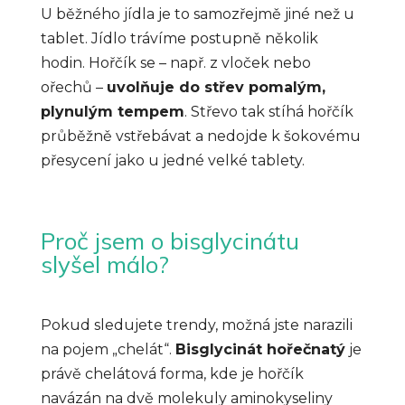
U běžného jídla je to samozřejmě jiné než u
tablet. Jídlo trávíme postupně několik
hodin. Hořčík se – např. z vloček nebo
ořechů –
uvolňuje do střev pomalým,
plynulým tempem
. Střevo tak stíhá hořčík
průběžně vstřebávat a nedojde k šokovému
přesycení jako u jedné velké tablety.
Proč jsem o bisglycinátu
slyšel málo?
Pokud sledujete trendy, možná jste narazili
na pojem „chelát“.
Bisglycinát hořečnatý
je
právě chelátová forma, kde je hořčík
navázán na dvě molekuly aminokyseliny