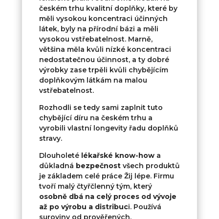
českém trhu kvalitní doplňky, které by
měli vysokou koncentraci účinných
látek, byly na přírodní bázi a měli
vysokou vstřebatelnost. Marně,
většina měla kvůli nízké koncentraci
nedostatečnou účinnost, a ty dobré
výrobky zase trpěli kvůli chybějícím
doplňkovým látkám na malou
vstřebatelnost.
Rozhodli se tedy sami zaplnit tuto
chybějící díru na českém trhu a
vyrobili vlastní longevity řadu doplňků
stravy.
Dlouholeté
lékařské know-how
a
důkladná
bezpečnost
všech produktů
je základem celé práce Žij lépe. Firmu
tvoří malý čtyřčlenný tým, který
osobně dbá na celý proces od vývoje
až po výrobu a distribuc
i. Používá
suroviny od prověřených,