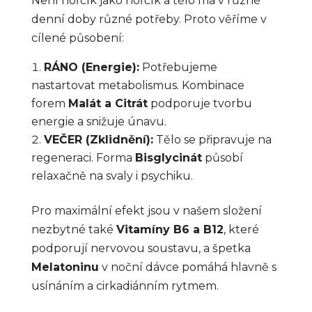
Není hořčík jako hořčík a tělo má v různé
denní doby různé potřeby. Proto věříme v
cílené působení:
RÁNO (Energie):
Potřebujeme
nastartovat metabolismus. Kombinace
forem
Malát a Citrát
podporuje tvorbu
energie a snižuje únavu.
VEČER (Zklidnění):
Tělo se připravuje na
regeneraci. Forma
Bisglycinát
působí
relaxačně na svaly i psychiku.
Pro maximální efekt jsou v našem složení
nezbytné také
Vitamíny B6 a B12
, které
podporují nervovou soustavu, a špetka
Melatoninu
v noční dávce pomáhá hlavně s
usínáním a cirkadiánním rytmem.