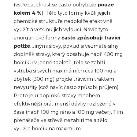
(vstřebatelnost se často pohybuje
pouze
kolem 4 %
). Tělo tyto formy kvůli jejich
chemické struktuře nedokáže efektivně
využít a většinu jich vyloučí. Navíc tyto
anorganické formy
často způsobují trávicí
potíže
. Jinými slovy, pokud si vezmete silný
doplněk stravy, který obsahuje např. 400 mg
hořčíku v jedné tabletě, tělo se zahltí –
vstřebá si svých maximálních cca 100 mg a
zbytek (300 mg) projde trávicím traktem
nevyužitý (což navíc často způsobí průjem).
Proto je u doplňků stravy mnohem
efektivnější brát menší dávky rozložené v
čase (např. 100 mg ráno a 100 mg večer). Tím
přenašeče ve střevě nezahltíme a tělo
využije hořčík na maximum.