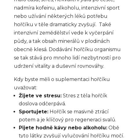
nadmíra kofeinu, alkoholu, intenzivní sport
nebo užívání některých léků potřebu
hořčíku v těle dramaticky zvyšují. Také
intenzivní zemědělství vede k vyčerpání
půdy, a tak obsah minerálů v plodinách
obecně klesá. Dodávání hořčíku organismu
se tak stává pro mnoho lidí nezbytností pro
udržení vitality a duševní rovnováhy.
Kdy byste měli o suplementaci hořčíku
uvažovat:
Žijete ve stresu:
Stres z těla hořčík
doslova odčerpává.
Sportujete:
Hořčík se masivně ztrácí
potem a je klíčový pro regeneraci svalů.
Pijete hodně kávy nebo alkoholu:
Obě
tyto látky zvyšují vylučování hořčíku močí.