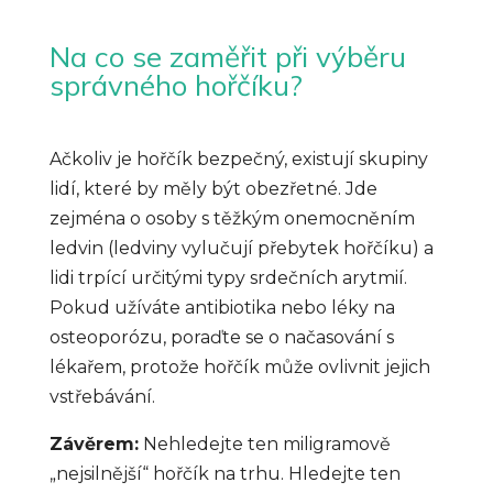
Na co se zaměřit při výběru
správného hořčíku?
Ačkoliv je hořčík bezpečný, existují skupiny
lidí, které by měly být obezřetné. Jde
zejména o osoby s těžkým onemocněním
ledvin (ledviny vylučují přebytek hořčíku) a
lidi trpící určitými typy srdečních arytmií.
Pokud užíváte antibiotika nebo léky na
osteoporózu, poraďte se o načasování s
lékařem, protože hořčík může ovlivnit jejich
vstřebávání.
Závěrem:
Nehledejte ten miligramově
„nejsilnější“ hořčík na trhu. Hledejte ten