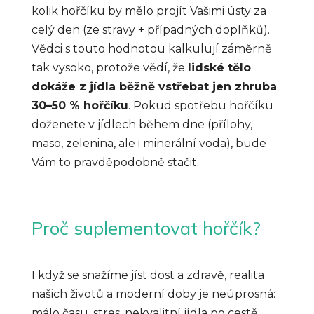
kolik hořčíku by mělo projít Vašimi ústy za
celý den (ze stravy + případných doplňků).
Vědci s touto hodnotou kalkulují záměrně
tak vysoko, protože vědí, že
lidské tělo
dokáže z jídla běžně vstřebat jen zhruba
30–50 % hořčíku
. Pokud spotřebu hořčíku
doženete v jídlech během dne (přílohy,
maso, zelenina, ale i minerální voda), bude
Vám to pravděpodobně stačit.
Proč suplementovat hořčík?
I když se snažíme jíst dost a zdravě, realita
našich životů a moderní doby je neúprosná:
málo času, stres, nekvalitní jídla po cestě,