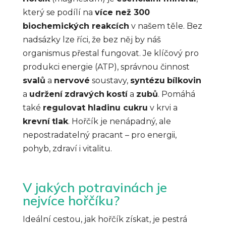
který se podílí na
více než 300
biochemických reakcích
v našem těle. Bez
nadsázky lze říci, že bez něj by náš
organismus přestal fungovat. Je klíčový pro
produkci energie (ATP), správnou činnost
svalů
a
nervové
soustavy,
syntézu
bílkovin
a
udržení
zdravých
kostí
a
zubů
. Pomáhá
také
regulovat hladinu cukru
v krvi a
krevní
tlak
. Hořčík je nenápadný, ale
nepostradatelný pracant – pro energii,
pohyb, zdraví i vitalitu.
V jakých potravinách je
nejvíce hořčíku?
Ideální cestou, jak hořčík získat, je pestrá