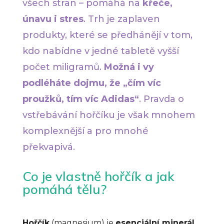
všech stran – pomáhá na
křeče,
únavu i stres
. Trh je zaplaven
produkty, které se předhánějí v tom,
kdo nabídne v jedné tabletě vyšší
počet miligramů.
Možná i vy
podléháte dojmu, že „čím víc
proužků, tím víc Adidas“
. Pravda o
vstřebávání hořčíku je však mnohem
komplexnější a pro mnohé
překvapivá.
Co je vlastně hořčík a jak
pomáhá tělu?
Hořčík
(magnesium) je
esenciální minerál
,