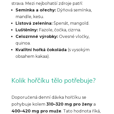
strava. Mezi nejbohatší zdroje patří:
Semínka a ořechy:
Dýňová semínka,
mandle, kešu.
Listová zelenina:
Špenát, mangold.
Luštěniny:
Fazole, čočka, cizrna.
Celozrnné výrobky:
Ovesné vločky,
quinoa.
Kvalitní hořká čokoláda
(s vysokým
obsahem kakaa).
Kolik hořčíku tělo potřebuje?
Doporučená denní dávka hořčíku se
pohybuje kolem
310–320 mg pro ženy
a
400–420 mg pro muže
. Tato hodnota říká,