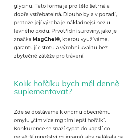
glycinu. Tato forma je pro tělo šetrná a
dobře vstřebatelná. Dlouho byla v pozadí,
protože její výroba je nákladnější než u
levného oxidu. Prvotřídní suroviny, jako je
značka
MagChel®
, kterou využíváme,
garantují čistotu a výrobní kvalitu bez
zbytečné zátěže pro trávení.
Kolik hořčíku bych měl denně
suplementovat?
Zde se dostáváme k onomu obecnému
omylu „čím více mg tím lepší hořčík“.
Konkurence se snaží sypat do kapslí co
největší množství miligramů, aby nalákala na