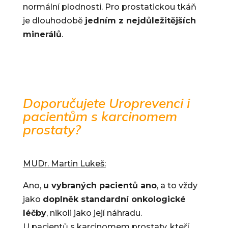
normální plodnosti. Pro prostatickou tkáň
je dlouhodobě
jedním z nejdůležitějších
minerálů
.
Doporučujete Uroprevenci i
pacientům s karcinomem
prostaty?
MUDr. Martin Lukeš:
Ano,
u vybraných pacientů ano
, a to vždy
jako
doplněk standardní onkologické
léčby
, nikoli jako její náhradu.
U pacientů s karcinomem prostaty, kteří