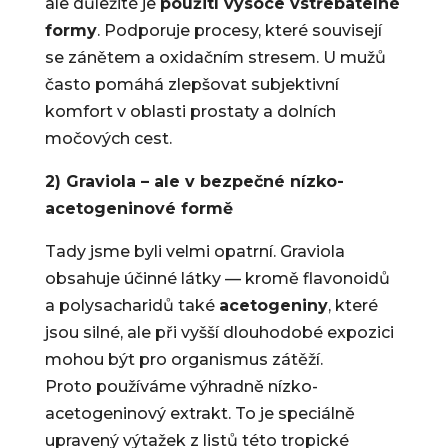
ale důležité je
použití vysoce vstřebatelné
formy
. Podporuje procesy, které souvisejí
se zánětem a oxidačním stresem. U mužů
často pomáhá zlepšovat subjektivní
komfort v oblasti prostaty a dolních
močových cest.
2) Graviola – ale v bezpečné nízko-
acetogeninové formě
Tady jsme byli velmi opatrní. Graviola
obsahuje účinné látky — kromě flavonoidů
a polysacharidů také
acetogeniny
, které
jsou silné, ale při vyšší dlouhodobé expozici
mohou být pro organismus zátěží.
Proto používáme výhradně nízko-
acetogeninový extrakt. To je speciálně
upravený výtažek z listů této tropické