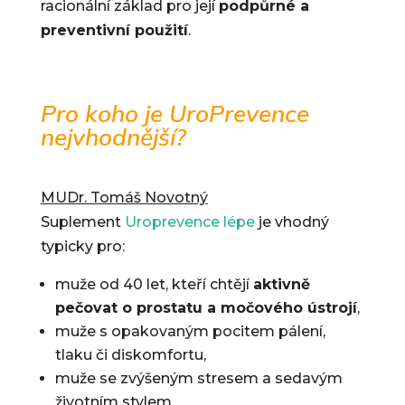
racionální základ pro její
podpůrné a
preventivní použití
.
Pro koho je UroPrevence
nejvhodnější?
MUDr. Tomáš Novotný
Suplement
Uroprevence lépe
je vhodný
typicky pro:
muže od 40 let, kteří chtějí
aktivně
pečovat o prostatu a močového ústrojí
,
muže s opakovaným pocitem pálení,
tlaku či diskomfortu,
muže se zvýšeným stresem a sedavým
životním stylem,