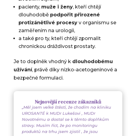
pacienty,
muže i ženy
, kteří chtějí
dlouhodobě
podpořit přirozené
protizánětlivé procesy
v organismu se
zaměřením na urologii,
a také pro ty, kteří chtějí zpomalit
chronickou dráždivost prostaty.
Je to doplněk vhodný k
dlouhodobému
užívání
, právě díky nízko-acetogeninové a
bezpečné formulaci.
Nejnovější recenze zákazníků
„
Měl jsem velké štěstí, že chodím na kliniku
UROSANTÉ k MUDr Lukešovi , MUDr
Novotnému a dostal se k těmto doplňkům
stravy. Musím říct, že po monitoringu
produktů na trhu jsem zjistil , že jsou