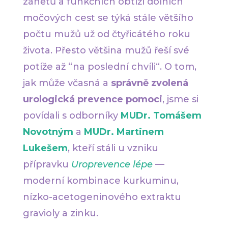
zánětů a funkčních obtíží dolních
močových cest se týká stále většího
počtu mužů už od čtyřicátého roku
života. Přesto většina mužů řeší své
potíže až “na poslední chvíli“. O tom,
jak může včasná a
správně zvolená
urologická prevence pomoci
, jsme si
povídali s odborníky
MUDr. Tomášem
Novotným
a
MUDr. Martinem
Lukešem
, kteří stáli u vzniku
přípravku
Uroprevence lépe
—
moderní kombinace kurkuminu,
nízko-acetogeninového extraktu
gravioly a zinku.