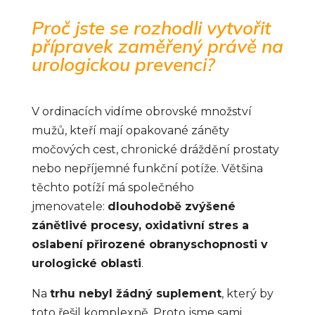
Proč jste se rozhodli vytvořit
přípravek zaměřený právě na
urologickou prevenci?
V ordinacích vidíme obrovské množství
mužů, kteří mají opakované záněty
močových cest, chronické dráždění prostaty
nebo nepříjemné funkční potíže. Většina
těchto potíží má společného
jmenovatele:
dlouhodobě zvýšené
zánětlivé procesy, oxidativní stres a
oslabení přirozené obranyschopnosti v
urologické oblasti
.
Na
trhu nebyl žádný suplement
, který by
toto řešil komplexně. Proto jsme sami