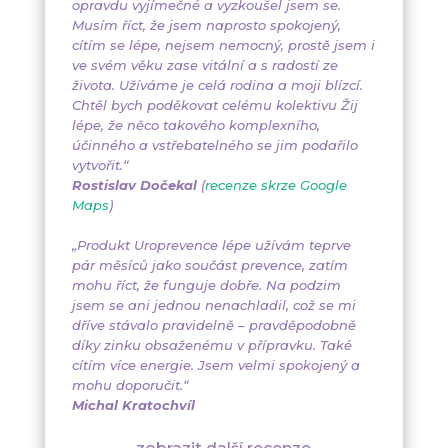
opravdu vyjímečné a vyzkoušel jsem se.
Musím říct, že jsem naprosto spokojený,
cítím se lépe, nejsem nemocný, prostě jsem i
ve svém věku zase vitální a s radostí ze
života. Užíváme je celá rodina a moji blízcí.
Chtěl bych poděkovat celému kolektivu Žij
lépe, že něco takového komplexního,
účinného a vstřebatelného se jim podařilo
vytvořit.“
Rostislav Dočekal
(
recenze skrze Google
Maps
)
„Produkt Uroprevence lépe užívám teprve
pár měsíců jako součást prevence, zatím
mohu říct, že funguje dobře. Na podzim
jsem se ani jednou nenachladil, což se mi
dříve stávalo pravidelně – pravděpodobně
díky zinku obsaženému v přípravku. Také
cítím více energie. Jsem velmi spokojený a
mohu doporučit.“
Michal Kratochvíl